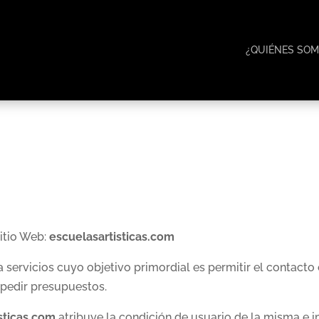
¿QUIÉNES SOM
sitio Web:
escuelasartisticas.com
 servicios cuyo objetivo primordial es permitir el contacto 
 pedir presupuestos.
sticas.com
atribuye la condición de usuario de la misma e i