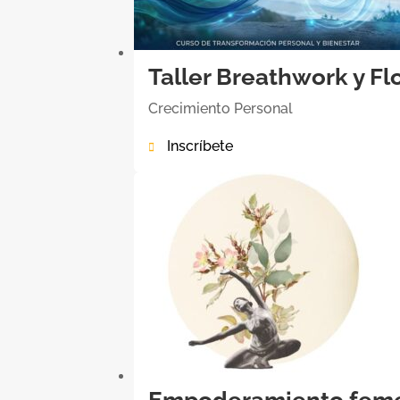
Taller Breathwork y F
Crecimiento Personal
Inscríbete

Empoderamiento femen