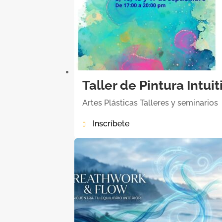
precios:
desde
10,00€
hasta
15,00€
Taller de Pintura Intuit
Artes Plásticas
Talleres y seminarios
Inscríbete
