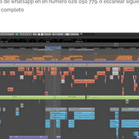
és de whatsapp en en número 628 050 779. o escanear sigui
o completo